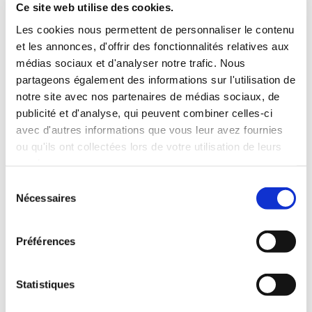
Ce site web utilise des cookies.
Nous vous fournissons un devis clair et détaillé, sans
Les cookies nous permettent de personnaliser le contenu
surprises. Chaque poste est expliqué et nous vous
et les annonces, d'offrir des fonctionnalités relatives aux
médias sociaux et d'analyser notre trafic. Nous
conseillons sur les options les plus adaptées à vos
partageons également des informations sur l'utilisation de
besoins et à votre budget, pour un investissement
notre site avec nos partenaires de médias sociaux, de
maîtrisé et durable.
publicité et d'analyse, qui peuvent combiner celles-ci
avec d'autres informations que vous leur avez fournies
ou qu'ils ont collectées lors de votre utilisation de leurs
services.
Sélection
Réalisation soignée
Nécessaires
du
consentement
Notre équipe expérimentée prend en charge la mise en
Préférences
œuvre de votre projet avec rigueur et
professionnalisme. Nous respectons les délais convenus
Statistiques
et assurons un suivi régulier du chantier, garantissant
une réalisation conforme à vos attentes.